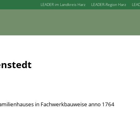
LEADER im Landkreis Harz
LEADER-Region Harz
LEAD
nstedt
familienhauses in Fachwerkbauweise anno 1764