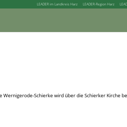
LEADER im Landkreis Harz
LEADER-Region Harz
LEAD
Wernigerode-Schierke wird über die Schierker Kirche be