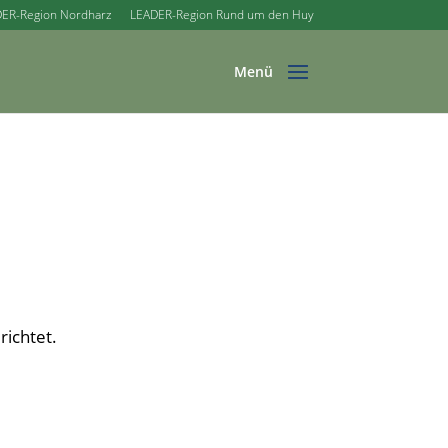
ER-Region Nordharz
LEADER-Region Rund um den Huy
richtet.